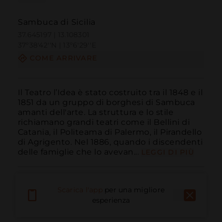
Sambuca di Sicilia
37.645197 | 13.108301
37º38'42''N | 13º6'29''E
COME ARRIVARE
Il Teatro l’Idea è stato costruito tra il 1848 e il 
1851 da un gruppo di borghesi di Sambuca 
amanti dell'arte. La struttura e lo stile 
richiamano grandi teatri come il Bellini di 
Catania, il Politeama di Palermo, il Pirandello 
di Agrigento. Nel 1886, quando i discendenti 
delle famiglie che lo avevan...
LEGGI DI PIÙ
Scarica l'app
per una migliore
esperienza
Chiama
E-mail
Sito Web