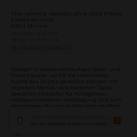
Ctra. Valencia -Badajoz, s/n N-430a (frente
a plaza de toros)
02612 Munera
39.041256 | -2.487239
39º2'28''N | 2º29'14''W
WEGBESCHREIBUNG
Gelegen in einem weitläufigen Sport- und 
Freizeitgebiet, wo Sie die traditionelle 
Küche des Quijote genießen können; mit 
täglichen Menüs, verschiedenen Tapas, 
speziellen Eintöpfen für Mittagessen, 
maßgeschneiderter Verpflegung und zum 
Mitnehmen. Das ganze Jahr über geöffnet.
Laden Sie die Anwendung herunter,
um ein besseres Erlebnis zu haben