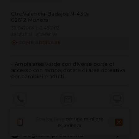
Ctra.Valencia-Badajoz N-430a
02612 Munera
39.042064 | -2.486102
39º2'31''N | 2º29'9''W
COME ARRIVARE
- Ampia area verde con diverse porte di 
accesso con rampa, dotata di area ricreativa 
per bambini e adulti.
Chiama
E-mail
Sito Web
Scarica l'app
per una migliore
esperienza
Segnala problema