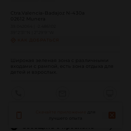
Ctra.Valencia-Badajoz N-430a
02612 Munera
39.042064 | -2.486102
39º2'31''N | 2º29'9''W
КАК ДОБРАТЬСЯ
Широкая зеленая зона с различными 
входами с рампой, есть зона отдыха для 
детей и взрослых.
Вызов
Электронная почта
Веб-сайт
Скачайте приложение
для
лучшего опыта
Сообщить о проблеме