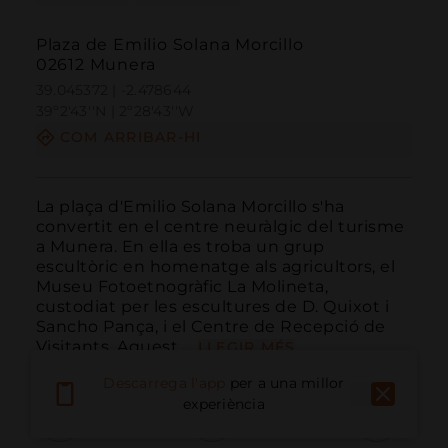
Plaza de Emilio Solana Morcillo
02612 Munera
39.045372 | -2.478644
39º2'43''N | 2º28'43''W
COM ARRIBAR-HI
La plaça d'Emilio Solana Morcillo s'ha 
convertit en el centre neuràlgic del turisme 
a Munera. En ella es troba un grup 
escultòric en homenatge als agricultors, el 
Museu Fotoetnogràfic La Molineta, 
custodiat per les escultures de D. Quixot i 
Sancho Pança, i el Centre de Recepció de 
Visitants. Aquest ...
LLEGIR MÉS
Descarrega l'app
per a una millor
experiència