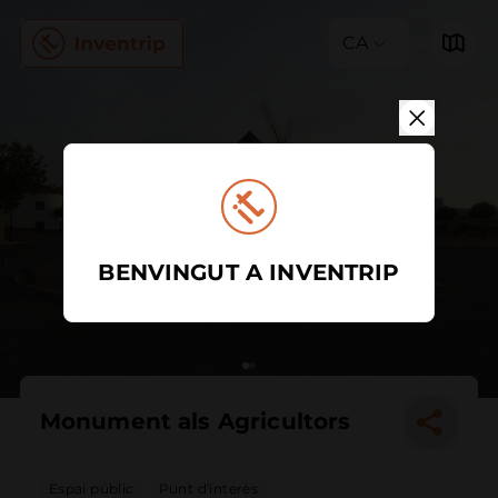
CA
BENVINGUT A INVENTRIP
Monument als Agricultors
Espai públic
Punt d'interès