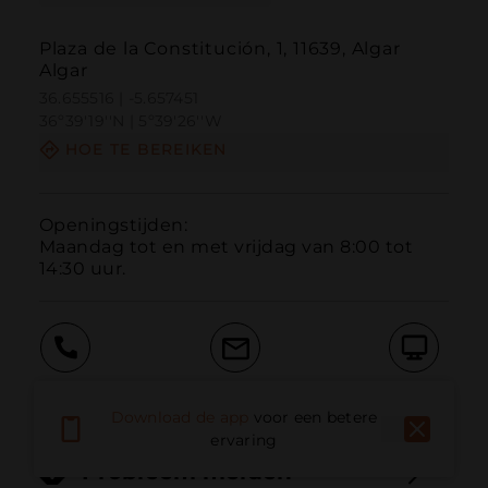
Plaza de la Constitución, 1, 11639, Algar
Algar
36.655516 | -5.657451
36º39'19''N | 5º39'26''W
HOE TE BEREIKEN
Openingstijden:

Maandag tot en met vrijdag van 8:00 tot 
14:30 uur.
Bellen
E-mail
Website
Download de app
voor een betere
ervaring
Probleem melden