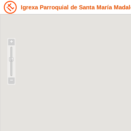
Igrexa Parroquial de Santa María Mada
+
−