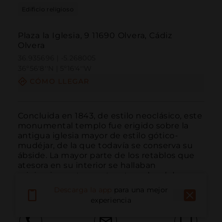
Edificio religioso
Plaza la Iglesia, 9 11690 Olvera, Cádiz
Olvera
36.935696 | -5.268005
36º56'8''N | 5º16'4''W
CÓMO LLEGAR
Concluida en 1843, de estilo neoclásico, este 
monumental templo fue erigido sobre la 
antigua iglesia mayor de estilo gótico-
mudéjar, de la que todavía se conserva su 
ábside. La mayor parte de los retablos que 
atesora en su interior se hallaban 
originariamente en otros templos del 
municipio.
Descarga la app
para una mejor
experiencia