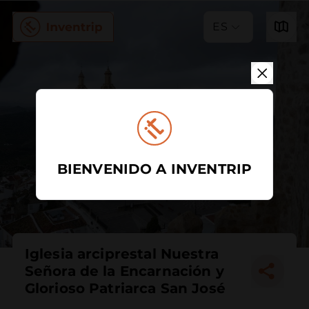
ES
BIENVENIDO A INVENTRIP
Iglesia arciprestal Nuestra
Señora de la Encarnación y
Glorioso Patriarca San José