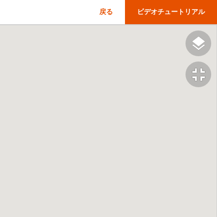
戻る
ビデオチュートリアル
fullscreen_exit