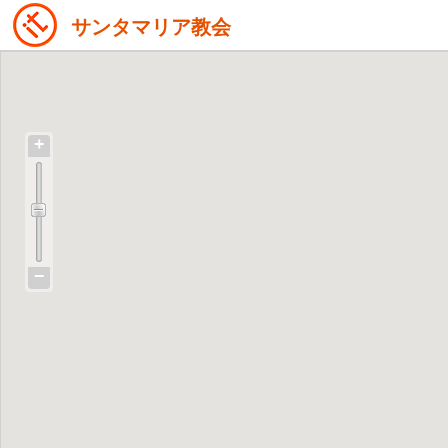
サンタマリア教会
+
−