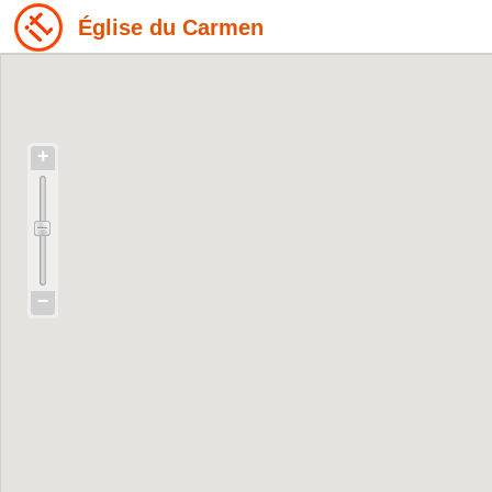
Église du Carmen
+
−