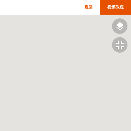
返回
视频教程
fullscreen_exit