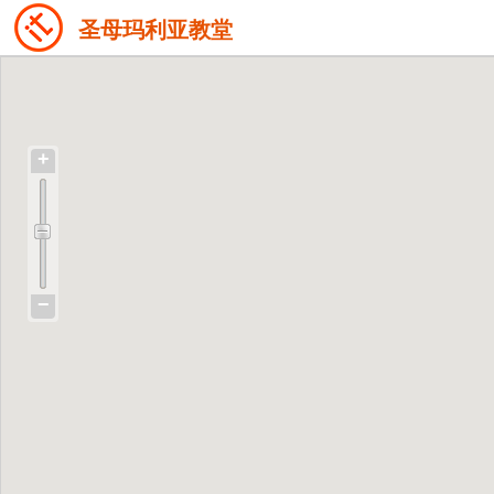
圣母玛利亚教堂
+
−