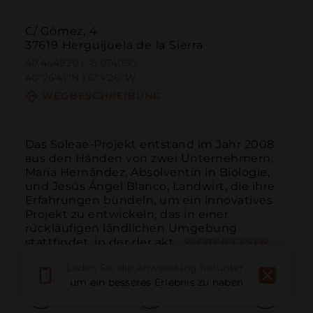
C/ Gómez, 4
37619 Herguijuela de la Sierra
40.444920 | -6.074050
40º26'41''N | 6º4'26''W
WEGBESCHREIBUNG
Das Soleae-Projekt entstand im Jahr 2008 
aus den Händen von zwei Unternehmern, 
María Hernández, Absolventin in Biologie, 
und Jesús Ángel Blanco, Landwirt, die ihre 
Erfahrungen bündeln, um ein innovatives 
Projekt zu entwickeln, das in einer 
rückläufigen ländlichen Umgebung 
stattfindet, in der der akt...
WEITER LESEN
Laden Sie die Anwendung herunter,
um ein besseres Erlebnis zu haben