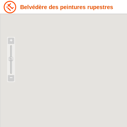
Belvédère des peintures rupestres
+
−