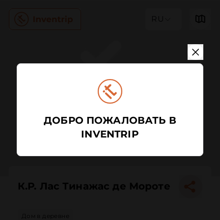
RU
ДОБРО ПОЖАЛОВАТЬ В
INVENTRIP
К.Р. Лас Тинажас де Мороте
Дом в деревне