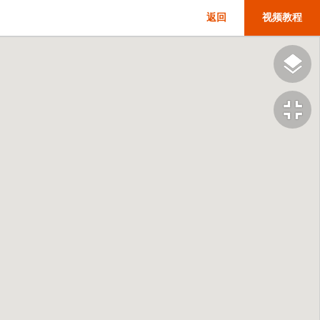
返回
视频教程
fullscreen_exit