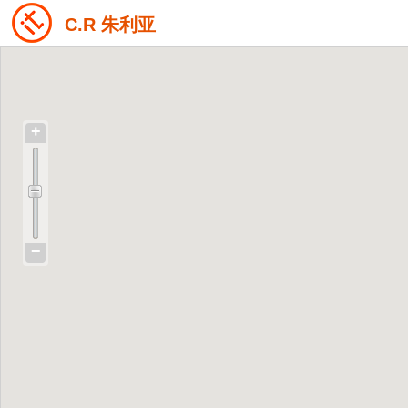
C.R 朱利亚
+
−