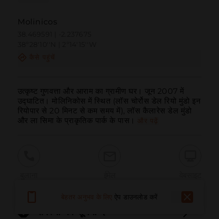
Molinicos
38.469591 | -2.237675
38º28'10''N | 2º14'15''W
कैसे पहुंचें
उत्कृष्ट गुणवत्ता और आराम का ग्रामीण घर। जून 2007 में 
उद्घाटित। मोलिनिकोस में स्थित (लॉस चोर्रोस डेल रियो मुंडो इन 
रियोपार से 20 मिनट से कम समय में), लॉस कैलारेस डेल मुंडो 
और ला सिमा के प्राकृतिक पार्क के पास।
और पढ़ें
बुलाना
ईमेल
वेबसाइट
बेहतर अनुभव के लिए
ऐप डाउनलोड करें
समस्या की सूचना दें