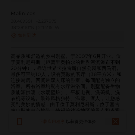
Molinicos
38.469591 | -2.237675
38º28'10''N | 2º14'15''W
如何到达
高品质和舒适的乡村别墅。于2007年6月开业。位
于莫利尼科斯（距离里奥帕尔的世界河流瀑布不到
20分钟），靠近世界卡拉雷斯自然公园和西马洞。
最多可容纳10人，设有宽敞的客厅（38平方米）和
连接厨房。四间带双人床的卧室，每间配有独立的
浴室。所有浴室均配有水疗淋浴间。别墅配备生物
质能源供暖（水暖壁炉）、平板电视、洗碗机、洗
衣机等设施。装饰风格独特、温馨、宜人，让您感
受到美妙的情感... 由于位于莫利尼科斯，位于塞古
拉山脉的中心地带，使得前往该地区的景点和参观
（世界河流瀑布、艾纳、耶斯特、莱图尔等）的交
下载应用程序
以获得更佳体验
通和游览时间不到30到40分钟。