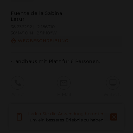
Fuente de la Sabina
Letur
38.236292 | -2.186310
38º14'10''N | 2º11'10''W
WEGBESCHREIBUNG
-Landhaus mit Platz für 6 Personen.
Anruf
E-Mail
Website
Laden Sie die Anwendung herunter,
Problem melden
um ein besseres Erlebnis zu haben