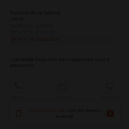
Fuente de la Sabina
Letur
38.236292 | -2.186310
38º14'10''N | 2º11'10''W
HOE TE BEREIKEN
-Landelijk huis met een capaciteit voor 6 
personen.
Bellen
E-mail
Website
Download de app
voor een betere
ervaring
Probleem melden