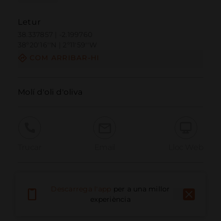
Letur
38.337857 | -2.199760
38º20'16''N | 2º11'59''W
COM ARRIBAR-HI
Molí d'oli d'oliva
Trucar
Email
Lloc Web
Informar problema
Descarrega l'app
per a una millor
experiència