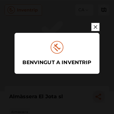
CA
BENVINGUT A INVENTRIP
Almàssera El Jota sl
Almàssera