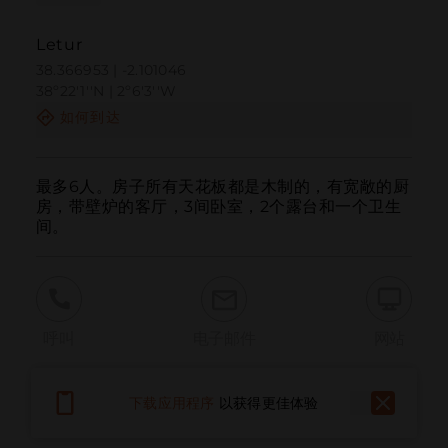
Letur
38.366953 | -2.101046
38º22'1''N | 2º6'3''W
如何到达
最多6人。房子所有天花板都是木制的，有宽敞的厨
房，带壁炉的客厅，3间卧室，2个露台和一个卫生
间。
呼叫
电子邮件
网站
下载应用程序
以获得更佳体验
报告问题