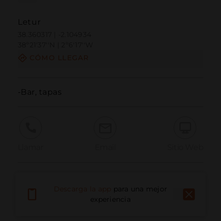
Letur
38.360317 | -2.104934
38º21'37''N | 2º6'17''W
CÓMO LLEGAR
-Bar, tapas
Llamar
Email
Sitio Web
Informar problema
Descarga la app
para una mejor
experiencia