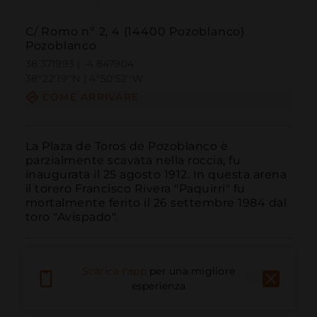
C/ Romo nº 2, 4 (14400 Pozoblanco)
Pozoblanco
38.371993 | -4.847904
38º22'19''N | 4º50'52''W
COME ARRIVARE
La Plaza de Toros de Pozoblanco è 
parzialmente scavata nella roccia, fu 
inaugurata il 25 agosto 1912. In questa arena 
il torero Francisco Rivera "Paquirri" fu 
mortalmente ferito il 26 settembre 1984 dal 
toro "Avispado".
Scarica l'app
per una migliore
esperienza
Chiama
E-mail
Sito Web