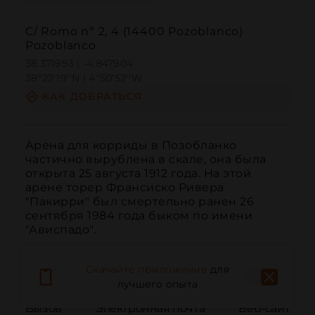
C/ Romo nº 2, 4 (14400 Pozoblanco)
Pozoblanco
38.371993 | -4.847904
38º22'19''N | 4º50'52''W
КАК ДОБРАТЬСЯ
Арена для корриды в Позобланко 
частично вырублена в скале, она была 
открыта 25 августа 1912 года. На этой 
арене торер Франсиско Ривера 
"Пакирри" был смертельно ранен 26 
сентября 1984 года быком по имени 
"Ависпадо".
Скачайте приложение
для
лучшего опыта
Вызов
Электронная почта
Веб-сайт