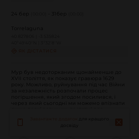
24
бер
-
31
бер
(00:00)
(00:00)
Torrelaguna
40.827806 | -3.535824
40º49'40''N | 3º32'8''W
ЯК ДІСТАТИСЯ
Мур був недоторканим щонайменше до 
XVII століття, як показує гравюра 1629 
року. Можливо, руйнування під час Війни 
за незалежність розпочали процес 
погіршення, який згодом посилився, і 
через який сьогодні ми можемо впізнати 
лише деякі залишки, достатні для 
відтворення оригінального плану.
Завантажте додаток
для кращого
ЧИТАТИ ДАЛІ
досвіду