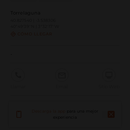
Torrelaguna
40.827540 | -3.538306
40º49'39''N | 3º32'17''W
CÓMO LLEGAR
-
Llamar
Email
Sitio Web
Informar problema
Descarga la app
para una mejor
experiencia