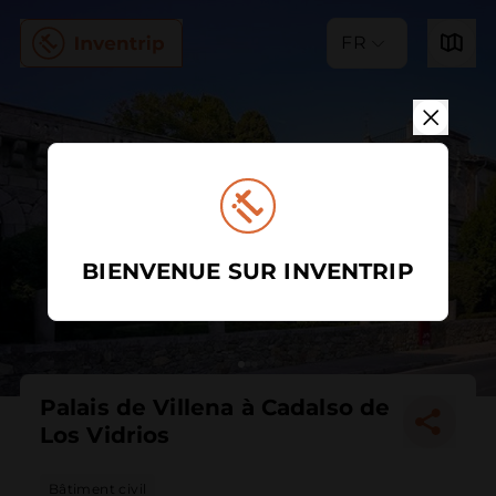
FR
BIENVENUE SUR INVENTRIP
Palais de Villena à Cadalso de
Los Vidrios
Bâtiment civil