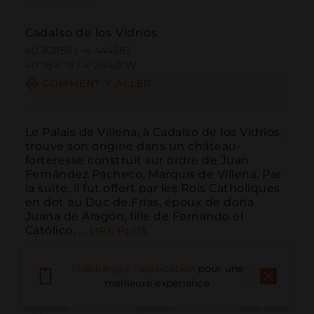
Cadalso de los Vidrios
40.301159 | -4.444583
40º18'4''N | 4º26'40''W
COMMENT Y ALLER
Le Palais de Villena, à Cadalso de los Vidrios, 
trouve son origine dans un château-
forteresse construit sur ordre de Juan 
Fernández Pacheco, Marquis de Villena. Par 
la suite, il fut offert par les Rois Catholiques 
en dot au Duc de Frías, époux de doña 
Juana de Aragón, fille de Fernando el 
Católico. ...
LIRE PLUS
Téléchargez l'application
pour une
meilleure expérience
Appeler
E-mail
Site Web