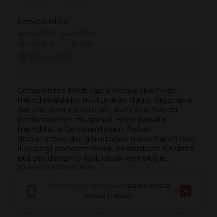
Cenicientos
40.263570 | -4.467570
40º15'48''N | 4º28'3''W
NOLA IRITSI
Cenicientos Madrilgo Erkidegoko hego-
mendebaldeko muturrean dago, ingurune 
natural aberats batean, Ávila eta Toledo 
probintziekin mugatuz. Bere paisaia 
menditsua Cenicientosen Peñak 
dominatzen du, granitozko masa handi bat, 
ikuspegi panoramikoak eskaintzen dituena 
eta senderismo ibilbideak egiteko e...
GEHIAGO IRAKURRI
Deskargatu aplikazioa
esperientzia
hobea izateko