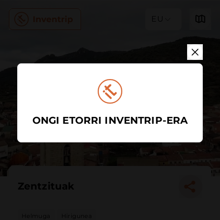
EU
ONGI ETORRI INVENTRIP-ERA
Zentzituak
Helmuga
Hirigunea