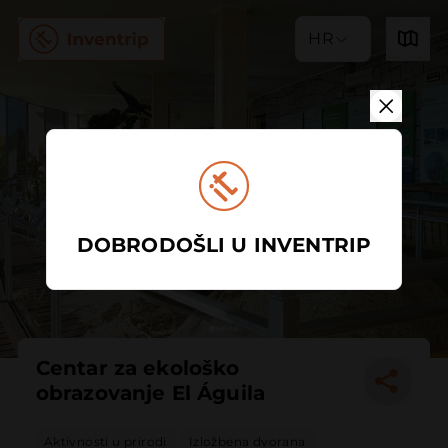
HR
DOBRODOŠLI U INVENTRIP
Centar za ekološko
obrazovanje El Águila
Aktivnosti u prirodi
Izložbena dvorana