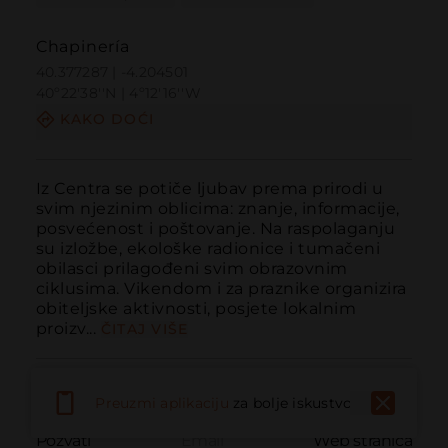
Chapinería
40.377287 | -4.204501
40º22'38''N | 4º12'16''W
KAKO DOĆI
Iz Centra se potiče ljubav prema prirodi u 
svim njezinim oblicima: znanje, informacije, 
posvećenost i poštovanje. Na raspolaganju 
su izložbe, ekološke radionice i tumačeni 
obilasci prilagođeni svim obrazovnim 
ciklusima. Vikendom i za praznike organizira 
obiteljske aktivnosti, posjete lokalnim 
proizv...
ČITAJ VIŠE
Preuzmi aplikaciju
za bolje iskustvo
Pozvati
Email
Web stranica