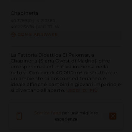
Chapinería
40.376910 | -4.210360
40º22'36''N | 4º12'37''W
COME ARRIVARE
La Fattoria Didattica El Palomar, a 
Chapinería (Sierra Ovest di Madrid), offre 
un'esperienza educativa immersa nella 
natura. Con più di 40.000 m² di strutture e 
un ambiente di bosco mediterraneo, è 
ideale affinché bambini e giovani imparino e 
si divertano all'aperto.
LEGGI DI PIÙ
Scarica l'app
per una migliore
esperienza
Chiama
E-mail
Sito Web