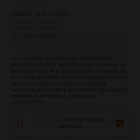
Cadalso de los Vidrios
40.302410 | -4.440791
40º18'8''N | 4º26'26''W
COME ARRIVARE
La muraglia di Cadalso de los Vidrios fu 
costruita alla fine del XIV secolo, durante un 
breve periodo di autonomia del villaggio. Le 
sue mura di pietra, che circondavano tutto il 
nucleo urbano, avevano una doppia 
funzione: proteggere gli abitanti da possibili 
attacchi e delimitare il territorio.
LEGGI DI PIÙ
Scarica l'app
per una migliore
esperienza
Chiama
E-mail
Sito Web