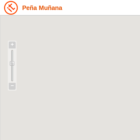
Peña Muñana
+
−