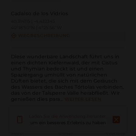
Cadalso de los Vidrios
40.314115 | -4.432345
40º18'50''N | 4º25'56''W
WEGBESCHREIBUNG
Diese wunderbare Landschaft führt uns in 
einen dichten Kiefernwald, der mit Cistus 
und Thymian bedeckt ist und einen 
Spaziergang umhüllt von natürlichen 
Düften bietet, die sich mit dem Geräusch 
des Wassers des Baches Tórtolas verbinden, 
das von der Talsperre Valle herabfließt. Wir 
genießen dies para...
WEITER LESEN
Laden Sie die Anwendung herunter,
um ein besseres Erlebnis zu haben
Anruf
E-Mail
Website