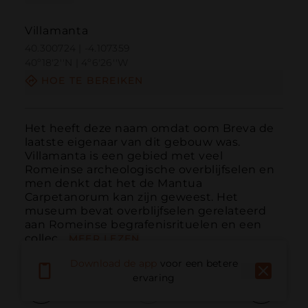
Villamanta
40.300724 | -4.107359
40º18'2''N | 4º6'26''W
HOE TE BEREIKEN
Het heeft deze naam omdat oom Breva de 
laatste eigenaar van dit gebouw was. 
Villamanta is een gebied met veel 
Romeinse archeologische overblijfselen en 
men denkt dat het de Mantua 
Carpetanorum kan zijn geweest. Het 
museum bevat overblijfselen gerelateerd 
aan Romeinse begrafenisrituelen en een 
collec...
MEER LEZEN
Download de app
voor een betere
ervaring