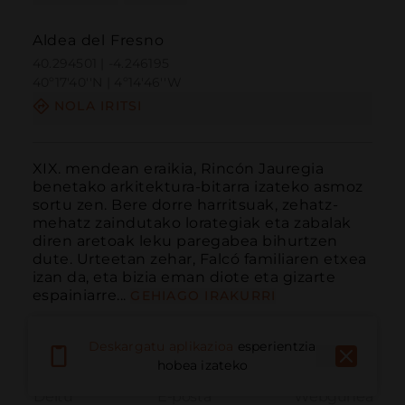
Aldea del Fresno
40.294501 | -4.246195
40º17'40''N | 4º14'46''W
NOLA IRITSI
XIX. mendean eraikia, Rincón Jauregia 
benetako arkitektura-bitarra izateko asmoz 
sortu zen. Bere dorre harritsuak, zehatz-
mehatz zaindutako lorategiak eta zabalak 
diren aretoak leku paregabea bihurtzen 
dute. Urteetan zehar, Falcó familiaren etxea 
izan da, eta bizia eman diote eta gizarte 
espainiarre...
GEHIAGO IRAKURRI
Deskargatu aplikazioa
esperientzia
hobea izateko
Deitu
E-posta
Webgunea