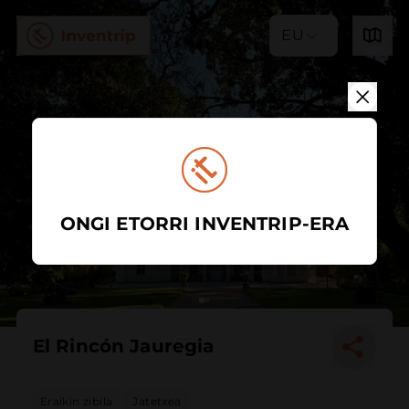
EU
ONGI ETORRI INVENTRIP-ERA
El Rincón Jauregia
Eraikin zibila
Jatetxea