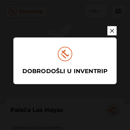
HR
DOBRODOŠLI U INVENTRIP
Palača Las Hoyas
Građevina civilne namjene