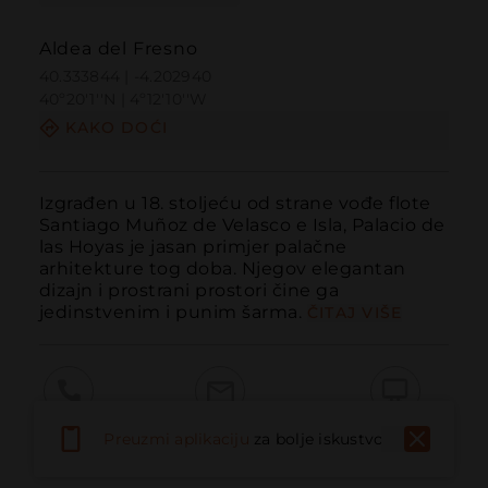
Aldea del Fresno
40.333844 | -4.202940
40º20'1''N | 4º12'10''W
KAKO DOĆI
Izgrađen u 18. stoljeću od strane vođe flote 
Santiago Muñoz de Velasco e Isla, Palacio de 
las Hoyas je jasan primjer palačne 
arhitekture tog doba. Njegov elegantan 
dizajn i prostrani prostori čine ga 
jedinstvenim i punim šarma.
ČITAJ VIŠE
Pozvati
Email
Web stranica
Preuzmi aplikaciju
za bolje iskustvo