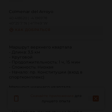
Colmenar del Arroyo
40.418620 | -4.196978
40º25'7''N | 4º11'49''W
КАК ДОБРАТЬСЯ
Маршрут верхнего квартала

- Длина: 3,5 км

- Круговой

- Продолжительность: 1 ч, 15 мин

- Сложность: Низкая

- Начало: пр. Конституции (вход в 
спорткомплекс)

Маршрут нижнего квартала

- Длина: 3 км

Скачайте приложение
для
- Круговой

лучшего опыта
- Продолжительность: 1 ч

- Сложность: Низкая
