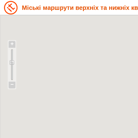
Міські маршрути верхніх та нижніх к
+
−