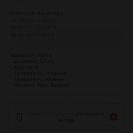
Colmenar del Arroyo
40.418450 | -4.199029
40º25'6''N | 4º11'56''W
ЯК ДІСТАТИСЯ
Маршрут поезії

- Довжина: 2,7 км

- Круговий

- Тривалість: 1 година

- Складність: Низька

- Початок: Міст Фрагуа
Завантажте додаток
для кращого
Дзвонити
Електронна пошта
Веб-сайт
досвіду