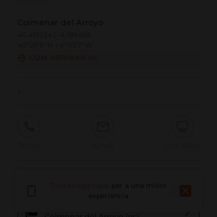
Colmenar del Arroyo
40.419224 | -4.199405
40º25'9''N | 4º11'57''W
COM ARRIBAR-HI
-
Trucar
Email
Lloc Web
Informació Addicional
Descarrega l'app
per a una millor
experiència
GPX Senda circuito paseo
Colmenar del Arroyo (es)