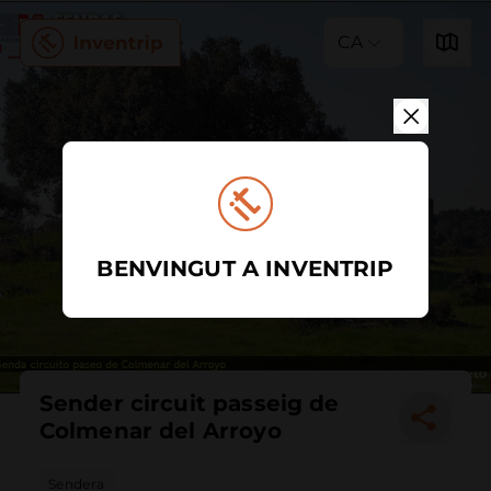
CA
BENVINGUT A INVENTRIP
Sender circuit passeig de
Colmenar del Arroyo
Sendera