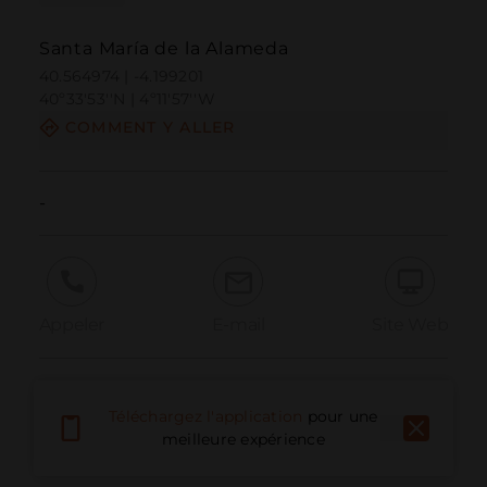
Santa María de la Alameda
40.564974 | -4.199201
40º33'53''N | 4º11'57''W
COMMENT Y ALLER
-
Appeler
E-mail
Site Web
Signaler un problème
Téléchargez l'application
pour une
meilleure expérience