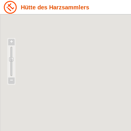
Hütte des Harzsammlers
+
−