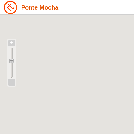
Ponte Mocha
+
−