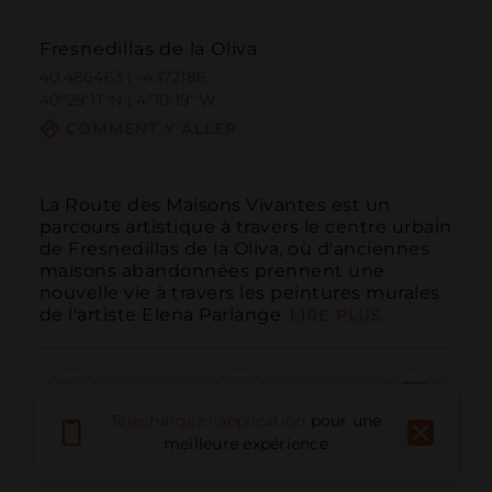
Fresnedillas de la Oliva
40.486463 | -4.172186
40º29'11''N | 4º10'19''W
COMMENT Y ALLER
La Route des Maisons Vivantes est un 
parcours artistique à travers le centre urbain 
de Fresnedillas de la Oliva, où d'anciennes 
maisons abandonnées prennent une 
nouvelle vie à travers les peintures murales 
de l'artiste Elena Parlange.
LIRE PLUS
Téléchargez l'application
pour une
Appeler
E-mail
Site Web
meilleure expérience