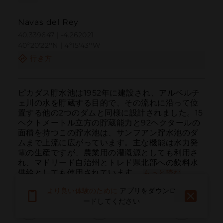
Navas del Rey
40.339647 | -4.262021
40º20'22''N | 4º15'43''W
行き方
ピカダス貯水池は1952年に建設され、アルベルチ
ェ川の水を貯蔵する目的で、その流れに沿って位
置する他の2つのダムと同様に設計されました。15
ヘクトメートル立方の貯蔵能力と92ヘクタールの
面積を持つこの貯水池は、サンフアン貯水池のダ
ムまで上流に広がっています。主な機能は水力発
電の生産ですが、農業用の灌漑源としても利用さ
れ、マドリード自治州とトレド県北部への飲料水
供給としても使用されています。
もっと読む
より良い体験のために
アプリをダウンロ
ードしてください