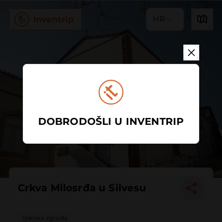
HR
DOBRODOŠLI U INVENTRIP
Crkva Milosrđa u Silvesu
Vjerska zgrada