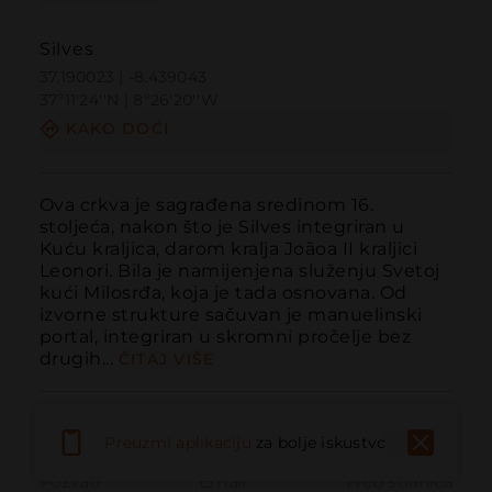
Silves
37.190023 | -8.439043
37º11'24''N | 8º26'20''W
KAKO DOĆI
Ova crkva je sagrađena sredinom 16. 
stoljeća, nakon što je Silves integriran u 
Kuću kraljica, darom kralja Joãoa II kraljici 
Leonori. Bila je namijenjena služenju Svetoj 
kući Milosrđa, koja je tada osnovana. Od 
izvorne strukture sačuvan je manuelinski 
portal, integriran u skromni pročelje bez 
drugih...
ČITAJ VIŠE
Preuzmi aplikaciju
za bolje iskustvo
Pozvati
Email
Web stranica