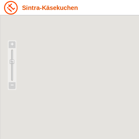
Sintra-Käsekuchen
+
−