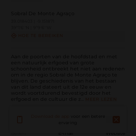
Sobral De Monte Agraço
39.018403 | -9.151871
39º1'6''N | 9º9'6''W
HOE TE BEREIKEN
Aan de poorten van de hoofdstad en met 
een natuurlijk erfgoed van grote 
schoonheid ontbreekt het niet aan redenen 
om in de regio Sobral de Monte Agraço te 
blijven. De geschiedenis van het bestaan 
van dit land dateert uit de 12e eeuw en 
wordt voortdurend bevestigd door het 
erfgoed en de cultuur die z...
MEER LEZEN
Download de app
voor een betere
ervaring
Bellen
E-mail
Website