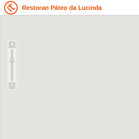
Restoran Páteo da Lucinda
+
−