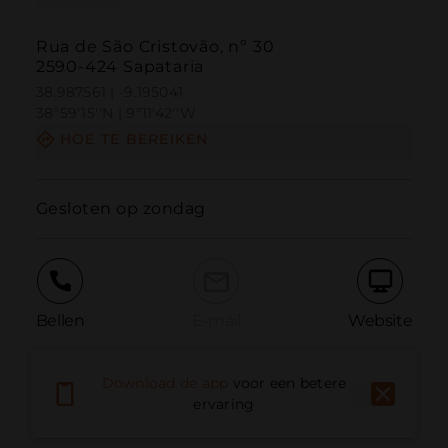
Rua de São Cristovão, nº 30
2590-424 Sapataria
38.987561 | -9.195041
38º59'15''N | 9º11'42''W
HOE TE BEREIKEN
Gesloten op zondag
Bellen
E-mail
Website
Download de app
voor een betere
Probleem melden
ervaring